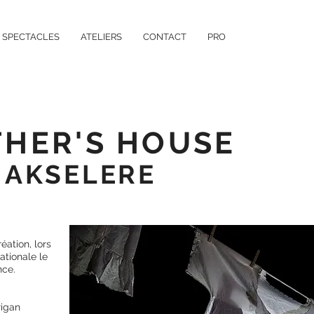
SPECTACLES
ATELIERS
CONTACT
PRO
HER'S HOUSE
 AKSELERE
éation, lors
ationale le
nce.
rigan