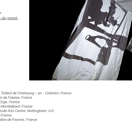
r:
n-du-grand-
e Trident de Cherbourg – en - Cotentin, France
um de Falaise, France
 Orge, France
 Montbéliard, France
side Arts Centre, Nottingham, U.K.
, France
âtre de Fresnes, France