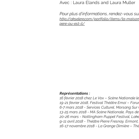
Avec : Laura Elands and Laura Muller
Pour plus d’informations, rendez-vous su
http://akselere.com/portfolio/items/la-maiso
pere-ou-est-il/
Représentations :
16 février 2018 chez Le Vox – Scène Nationale l
19-21 février 2018, Festival Théâtre Emoi – For
6-7 mars 2018 - Services Culturel, Morsang Sur
13-25 mars 2018 - MA Scène Nationale, Pays de
20-26 mars - Nottingham Puppet Festival, Lake
9-11 avril 2018 - Théâtre Pierre Fresnay, Ermont
16-17 novembre 2018 - La Grange Dimière – Thé